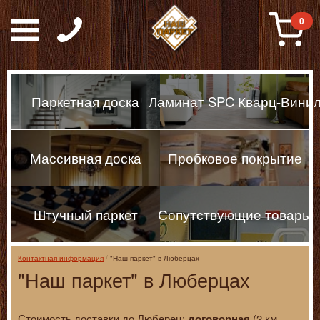
Паркет, Штучный парке
0
Паркетная доска
Ламинат SPC Кварц-Вини
Массивная доска
Пробковое покрытие
Штучный паркет
Сопутствующие товары
Контактная информация
"Наш паркет" в Люберцах
"Наш паркет" в Люберцах
Стоимость доставки до Люберец:
(2 км
договорная