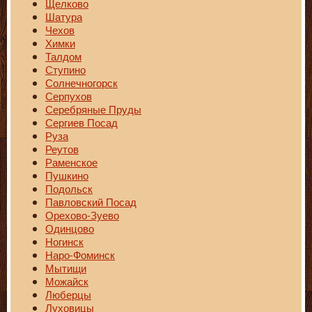
Щелково
Шатура
Чехов
Химки
Талдом
Ступино
Солнечногорск
Серпухов
Серебряные Пруды
Сергиев Посад
Руза
Реутов
Раменское
Пушкино
Подольск
Павловский Посад
Орехово-Зуево
Одинцово
Ногинск
Наро-Фоминск
Мытищи
Можайск
Люберцы
Луховицы