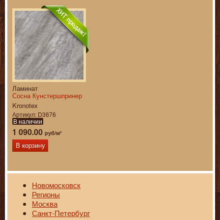
Ламинат
Сосна Кунстершпринер
Kronotex
Артикул
D3676
В наличии
1 090.00
руб/м²
В корзину
Новомосковск
Регионы
Москва
Санкт-Петербург