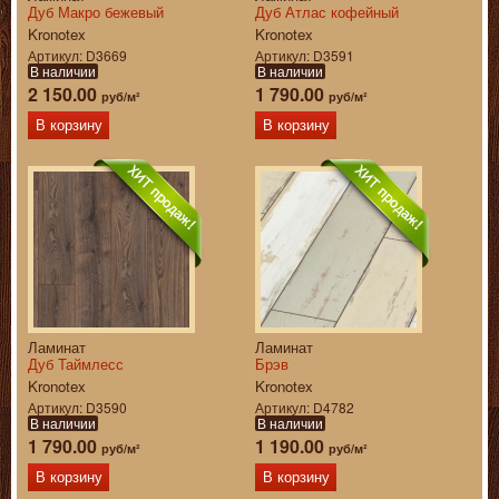
Дуб Макро бежевый
Дуб Атлас кофейный
Kronotex
Kronotex
Артикул
D3669
Артикул
D3591
В наличии
В наличии
2 150.00
1 790.00
руб/м²
руб/м²
В корзину
В корзину
Ламинат
Ламинат
Дуб Таймлесс
Брэв
Kronotex
Kronotex
Артикул
D3590
Артикул
D4782
В наличии
В наличии
1 790.00
1 190.00
руб/м²
руб/м²
В корзину
В корзину