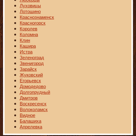
Луховицы
Лотошино
Краснознаменск
Красногорск
Королев
Коломна
Клин
Кашира
Истра
Зеленоград
Звенигород
Зарайск
Жуковский
Егорьевск
Домодедово
Долгопрудный
Дмитров
Воскресенск
Волоколамск
Видное
Балашиха
Апрелевка