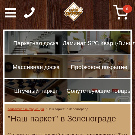
Паркет, Штучный парке
0
Паркетная доска
Ламинат SPC Кварц-Вини
Массивная доска
Пробковое покрытие
Штучный паркет
Сопутствующие товары
Контактная информация
"Наш паркет" в Зеленограде
"Наш паркет" в Зеленограде
Стоимость доставки до Зеленограда:
(17 км
договорная