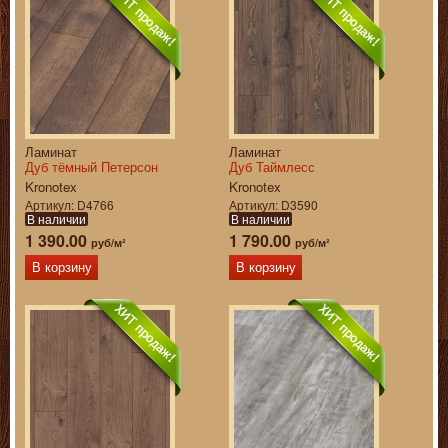
Ламинат
Ламинат
Дуб тёмный Петерсон
Дуб Таймлесс
Kronotex
Kronotex
Артикул
D4766
Артикул
D3590
В наличии
В наличии
1 390.00
1 790.00
руб/м²
руб/м²
В корзину
В корзину