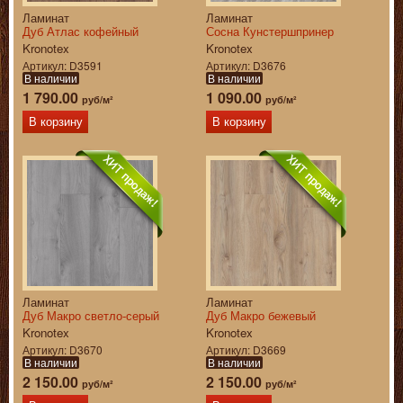
Ламинат
Ламинат
Дуб Атлас кофейный
Сосна Кунстершпринер
Kronotex
Kronotex
Артикул
D3591
Артикул
D3676
В наличии
В наличии
1 790.00
1 090.00
руб/м²
руб/м²
В корзину
В корзину
Ламинат
Ламинат
Дуб Макро светло-серый
Дуб Макро бежевый
Kronotex
Kronotex
Артикул
D3670
Артикул
D3669
В наличии
В наличии
2 150.00
2 150.00
руб/м²
руб/м²