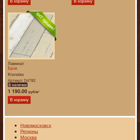
В корзину
В корзину
Ламинат
Брэв
Kronotex
Артикул
D4782
В наличии
1 190.00
руб/м²
В корзину
Новомосковск
Регионы
Москва