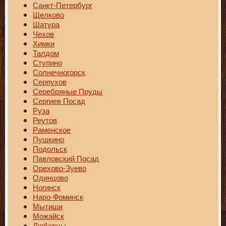
Санкт-Петербург
Щелково
Шатура
Чехов
Химки
Талдом
Ступино
Солнечногорск
Серпухов
Серебряные Пруды
Сергиев Посад
Руза
Реутов
Раменское
Пушкино
Подольск
Павловский Посад
Орехово-Зуево
Одинцово
Ногинск
Наро-Фоминск
Мытищи
Можайск
Люберцы