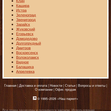
Клин
Кашира
Истра
Зеленоград
Звенигород
Зарайск
Жуковский
Егорьевск
Домодедово
Долгопрудный
Дмитров
Воскресенск
Волоколамск
Видное
Балашиха
Апрелевка
Главная
Доставка и оплата
Новости
Статьи
Вопросы и ответы
О компании
Офис продаж
© 1995–2026 «Наш паркет»
Все права защищены и охраняются законом. Использование