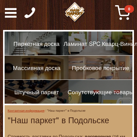
Паркет, Штучный парке
0
Паркетная доска
Ламинат SPC Кварц-Вини
Массивная доска
Пробковое покрытие
Штучный паркет
Сопутствующие товары
Контактная информация
"Наш паркет" в Подольске
"Наш паркет" в Подольске
Стоимость доставки до Подольска:
(16 км
договорная