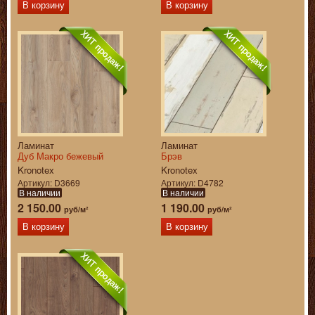
В корзину
В корзину
Ламинат
Ламинат
Дуб Макро бежевый
Брэв
Kronotex
Kronotex
Артикул
D3669
Артикул
D4782
В наличии
В наличии
2 150.00
1 190.00
руб/м²
руб/м²
В корзину
В корзину