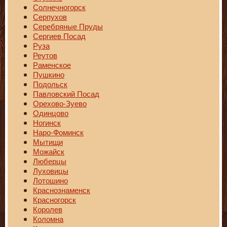
Солнечногорск
Серпухов
Серебряные Пруды
Сергиев Посад
Руза
Реутов
Раменское
Пушкино
Подольск
Павловский Посад
Орехово-Зуево
Одинцово
Ногинск
Наро-Фоминск
Мытищи
Можайск
Люберцы
Луховицы
Лотошино
Краснознаменск
Красногорск
Королев
Коломна