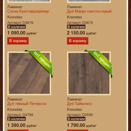
Ламинат
Ламинат
Сосна Кунстершпринер
Дуб Макро светло-серый
Kronotex
Kronotex
Артикул
D3676
Артикул
D3670
В наличии
В наличии
1 090.00
2 150.00
руб/м²
руб/м²
В корзину
В корзину
Ламинат
Ламинат
Дуб тёмный Петерсон
Дуб Таймлесс
Kronotex
Kronotex
Артикул
D4766
Артикул
D3590
В наличии
В наличии
1 390.00
1 790.00
руб/м²
руб/м²