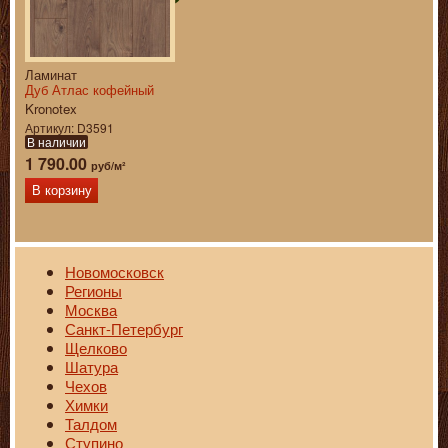
Ламинат
Дуб Атлас кофейный
Kronotex
Артикул
D3591
В наличии
1 790.00
руб/м²
В корзину
Новомосковск
Регионы
Москва
Санкт-Петербург
Щелково
Шатура
Чехов
Химки
Талдом
Ступино