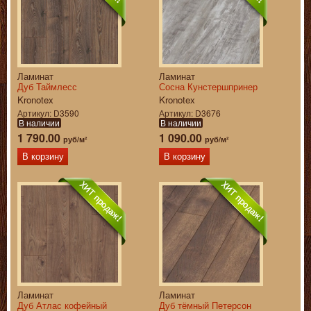
Ламинат
Ламинат
Дуб Таймлесс
Сосна Кунстершпринер
Kronotex
Kronotex
Артикул
D3590
Артикул
D3676
В наличии
В наличии
1 790.00
1 090.00
руб/м²
руб/м²
В корзину
В корзину
Ламинат
Ламинат
Дуб Атлас кофейный
Дуб тёмный Петерсон