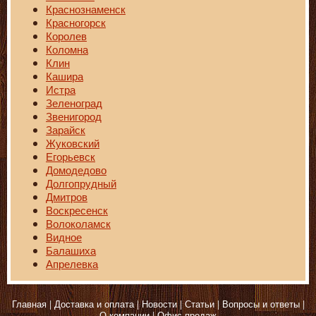
Краснознаменск
Красногорск
Королев
Коломна
Клин
Кашира
Истра
Зеленоград
Звенигород
Зарайск
Жуковский
Егорьевск
Домодедово
Долгопрудный
Дмитров
Воскресенск
Волоколамск
Видное
Балашиха
Апрелевка
Главная
Доставка и оплата
Новости
Статьи
Вопросы и ответы
О компании
Офис продаж