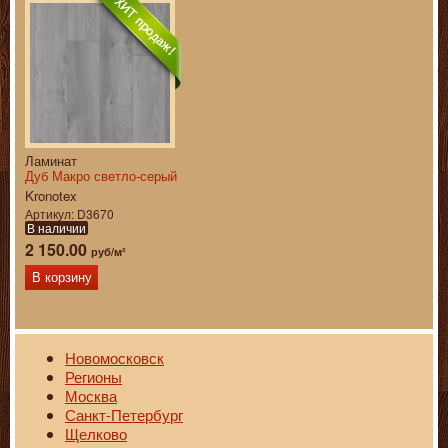
Ламинат
Дуб Макро светло-серый
Kronotex
Артикул
D3670
В наличии
2 150.00
руб/м²
В корзину
Новомосковск
Регионы
Москва
Санкт-Петербург
Щелково