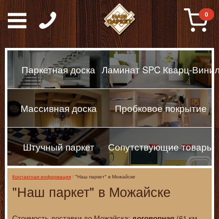
Паркет, Штучный парке
0
Паркетная доска
Ламинат SPC Кварц-Вини
Массивная доска
Пробковое покрытие
Штучный паркет
Сопутствующие товары
Контактная информация
"Наш паркет" в Можайске
"Наш паркет" в Можайске
Стоимость доставки до Можайска:
(61 км
договорная