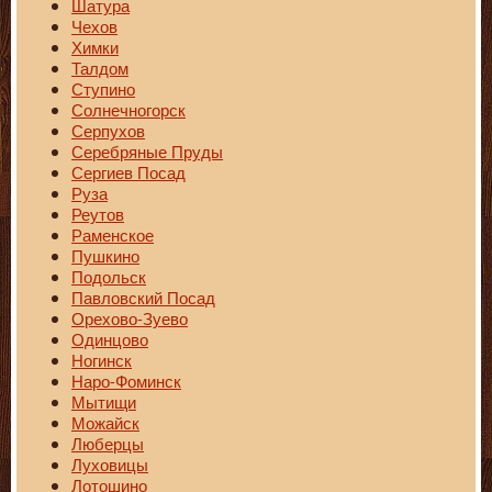
Шатура
Чехов
Химки
Талдом
Ступино
Солнечногорск
Серпухов
Серебряные Пруды
Сергиев Посад
Руза
Реутов
Раменское
Пушкино
Подольск
Павловский Посад
Орехово-Зуево
Одинцово
Ногинск
Наро-Фоминск
Мытищи
Можайск
Люберцы
Луховицы
Лотошино