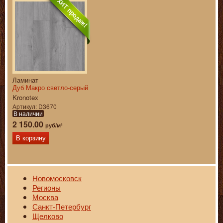
Ламинат
Дуб Макро светло-серый
Kronotex
Артикул
D3670
В наличии
2 150.00
руб/м²
В корзину
Новомосковск
Регионы
Москва
Санкт-Петербург
Щелково