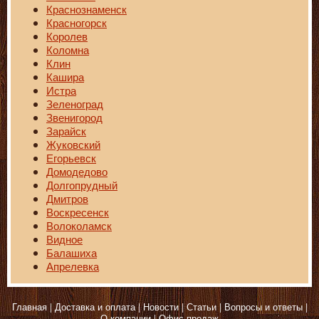
Краснознаменск
Красногорск
Королев
Коломна
Клин
Кашира
Истра
Зеленоград
Звенигород
Зарайск
Жуковский
Егорьевск
Домодедово
Долгопрудный
Дмитров
Воскресенск
Волоколамск
Видное
Балашиха
Апрелевка
Главная
Доставка и оплата
Новости
Статьи
Вопросы и ответы
О компании
Офис продаж