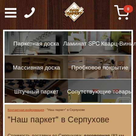
Паркет, Штучный парке
0
Паркетная доска
Ламинат SPC Кварц-Вини
Массивная доска
Пробковое покрытие
Штучный паркет
Сопутствующие товары
Контактная информация
"Наш паркет" в Серпухове
"Наш паркет" в Серпухове
Стоимость доставки до Серпухова:
(83 км
договорная