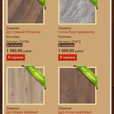
Ламинат
Ламинат
Дуб тёмный Петерсон
Сосна Кунстершпринер
Kronotex
Kronotex
Артикул
D4766
Артикул
D3676
В наличии
В наличии
1 390.00
1 090.00
руб/м²
руб/м²
В корзину
В корзину
Ламинат
Ламинат
Дуб Макро бежевый
Дуб Атлас кофейный