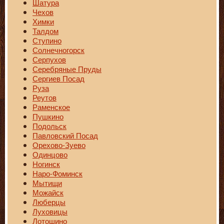
Шатура
Чехов
Химки
Талдом
Ступино
Солнечногорск
Серпухов
Серебряные Пруды
Сергиев Посад
Руза
Реутов
Раменское
Пушкино
Подольск
Павловский Посад
Орехово-Зуево
Одинцово
Ногинск
Наро-Фоминск
Мытищи
Можайск
Люберцы
Луховицы
Лотошино